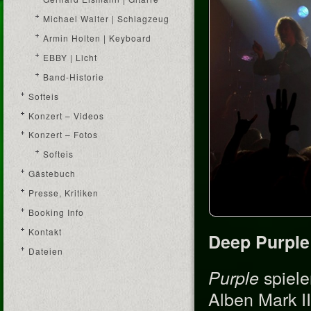
Michael Walter | Schlagzeug
Armin Holten | Keyboard
EBBY | Licht
Band-Historie
Softeis
Konzert – Videos
Konzert – Fotos
Softeis
Gästebuch
Presse, Kritiken
Booking Info
Kontakt
Deep Purple 
Dateien
spiele
Purple
Alben Mark II