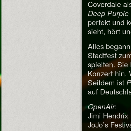
Coverdale als
Deep Purple
perfekt und 
sieht, hört u
Alles begann
Stadtfest zu
spielten. Sie
Konzert hin.
Seitdem ist
P
auf Deutschl
OpenAir:
Jimi Hendrix
JoJo’s Festi